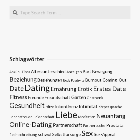
Search
Schlagwörter
Altersunterschied
Bart
Bewegung
Abkühl-Tipps
Anzeigen
Beziehung
Beziehungen
Burnout
Coming-Out
Body Positivity
Dating
Date
Erstes Date
Ernährung
Erotik
Fitness
Garten
Freunde
Freundschaft
Geschenk
Gesundheit
Intimität
Inkontinenz
Hitze
Körpersprache
Liebe
Neuanfang
Lebensfreude
Leidenschaft
Meditation
Online-Dating
Partnerschaft
Prostata
Partnersuche
Sex
schwul
Selbstfürsorge
Sex-Appeal
Rechtschreibung