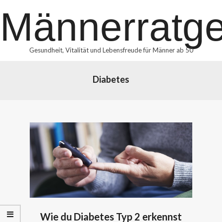
Skip
Männerratg
to
content
Gesundheit, Vitalität und Lebensfreude für Männer ab 50
Primary
Diabetes
Navigation
Menu
Wie du Diabetes Typ 2 erkennst